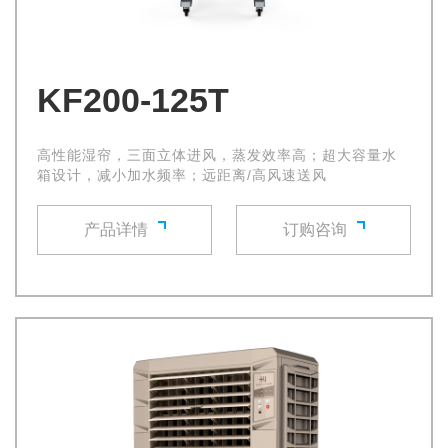
KF200-125T
高性能湿帘，三面立体进风，蒸发效率高；超大容量水
箱设计，减小加水频率；远距离/高风速送风
产品详情
订购咨询