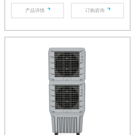
叶，防止杂物进入
产品详情
订购咨询