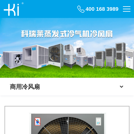
400 168 3989
商用冷风扇