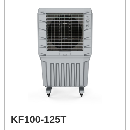
KF100-125T