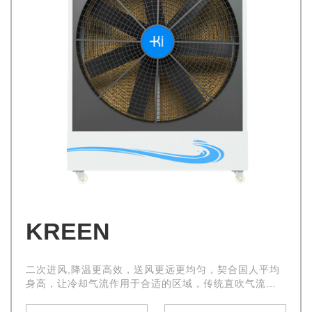
KREEN
二次进风,降温更高效，送风更远更均匀，契合国人平均
身高，让冷却气流作用于合适的区域，传统直吹气流变
成旋转缓和气流，送风更柔更缓更舒心