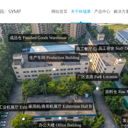
网站首页
关于科瑞莱
产品中心
解决方
公司简介
物流仓储
核心技术
厂房车间
工业冷气机
公司动态
联系方式
集团介绍
公共工程
品质保证
机械加工
商用冷风扇
经成
与生
理人
风量
组组
“广
团队风采
招商加盟
身的
气
企
荣誉资质
农业生产
资料下载
汽车制造
家用冷风扇
足客
发
称
全球动态
诚聘精英
合作客户
食品加工
选型工具
五金模具
工业大风扇