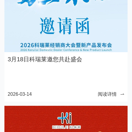
3月18日科瑞莱邀您共赴盛会
2026-03-14
阅读详情