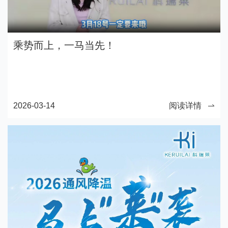
乘势而上，一马当先！
2026-03-14
阅读详情