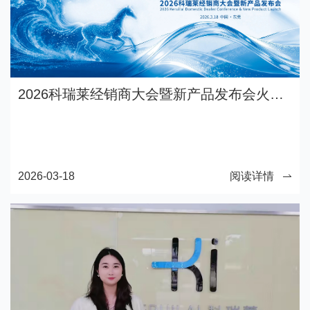
2026科瑞莱经销商大会暨新产品发布会火热进行中
2026-03-18
阅读详情