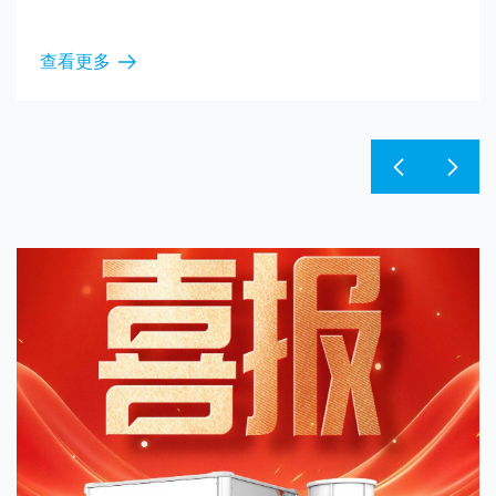
可。质量是企业之本、质量是企业的生命。把它作为
企业的生命来抓。一丝不苟、精益求精，始终保持优
查看更多
质高效，只有这样才能在激烈的竞争中立于不败之
地。