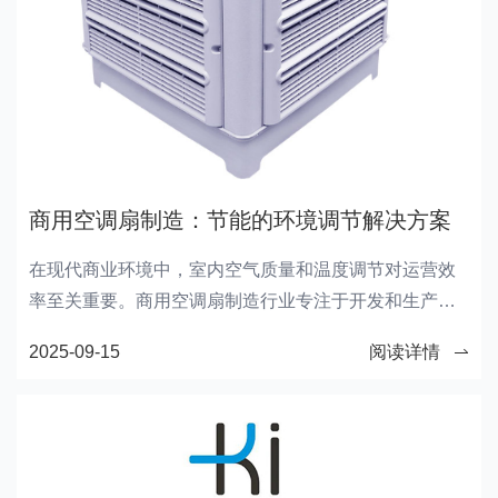
商用空调扇制造：节能的环境调节解决方案
在现代商业环境中，室内空气质量和温度调节对运营效
率至关重要。商用空调扇制造行业专注于开发和生产高
效、可靠的空气调节设备，为商场、办公室、工厂等各
2025-09-15
阅读详情
类场所提供经济实用的降温解决方案。随着技术的不断
进步，商用空调扇制造不仅注重性能提升，更融合节能
环保理念，满足现代商业的多元化需求。