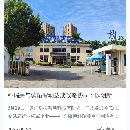
科瑞莱与势拓智动达成战略协同：以创新合力，共赢产业新未来
8月19日，厦门势拓智动科技有限公司与蒸发式冷气机、
冷风扇行业领军企业——广东森博科瑞莱空气制冷有限
公司（简称“科瑞莱”），在势拓智动总部举行战略合作签
2025-08-22
阅读详情