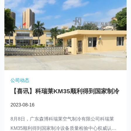
公司动态
【喜讯】科瑞莱KM35顺利得到国家制冷
设备质量检验中心权威认可
2023-08-16
8月8日，广东森博科瑞莱空气制冷有限公司科瑞莱
KM35顺利得到国家制冷设备质量检验中心权威认