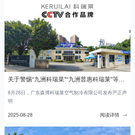
关于警惕“九洲科瑞菜”“九洲普惠科瑞莱”等与我司“科瑞菜”品牌 混淆的声明
8月28日，广东森博科瑞莱空气制冷有限公司发布严正声
明
2025-08-28
阅读详情