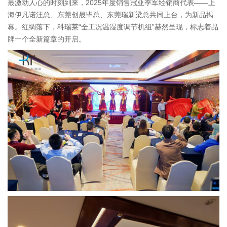
最激动人心的时刻到来，2025年度销售冠亚季军经销商代表——上
海伊凡诺汪总、东莞创晟毕总、东莞瑞新梁总共同上台，为新品揭
幕。红绸落下，科瑞莱“全工况温湿度调节机组”赫然呈现，标志着品
牌一个全新篇章的开启。