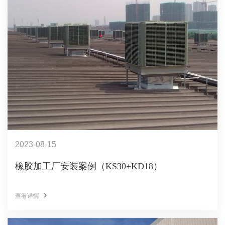
2023-08-15
橡胶加工厂安装案例（KS30+KD18）
查看详情