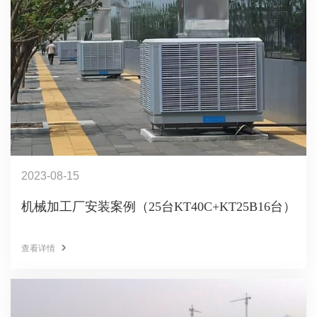
2023-08-15
机械加工厂安装案例（25台KT40C+KT25B16台）
查看详情