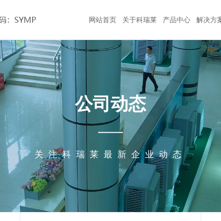
网站首页
关于科瑞莱
产品中心
解决方
公司简介
物流仓储
核心技术
厂房车间
工业冷气机
公司动态
联系方式
集团介绍
公共工程
品质保证
机械加工
商用冷风扇
经成
与生
理人
风量
组组
“广
团队风采
招商加盟
公司动态
身的
气
企
荣誉资质
农业生产
资料下载
汽车制造
家用冷风扇
足客
发
称
全球动态
诚聘精英
合作客户
食品加工
选型工具
五金模具
工业大风扇
关注科瑞莱最新企业动态