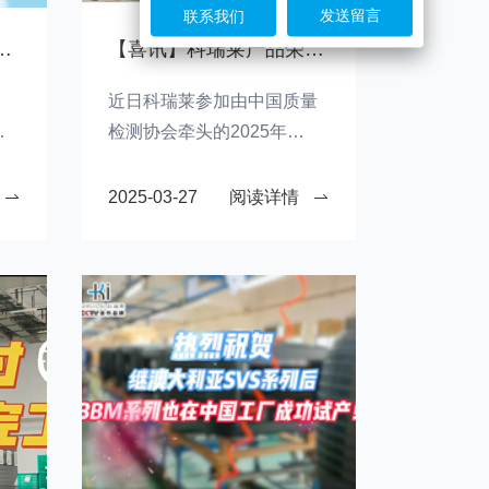
联系我们
COOLER”2025科瑞莱经销商大会胜利结束
【喜讯】科瑞莱产品荣获国家3.15质量监督活动权威认可
近日科瑞莱参加由中国质量
销
检测协会牵头的2025年
“3·15”国际消费者权益日“产
品和服务质量诚信承诺”主题
2025-03-27
阅读详情
活动，荣获检测协会颁发的
“全国质量诚信标杆典型企业”
称号、“全国质量检验稳定合
格产品”和“全国行业质量领先
品牌”称号。