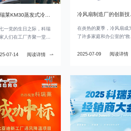
冷风扇
科瑞莱KM30蒸发式冷气机发布仪式：一场关于创新与节能的行业盛会
在炎热的夏季，冷风扇成
七一党的生日之际，科瑞
了许多家庭和办公室的“救
家人们在工厂齐聚一堂，
星”。它不仅能够有效降低
场干货满满的技术分享会
内温度，还能节省电费，
式拉开帷幕。
2025-07-09
阅读详情
25-07-14
阅读详情
为日常生活中不可或缺的
部分。这一趋势带动了冷
扇制造厂的快速发展。那
么，冷风扇制造厂在技术
新方面有哪些新动态呢？
们的市场前景又如何？让
们一探究竟。