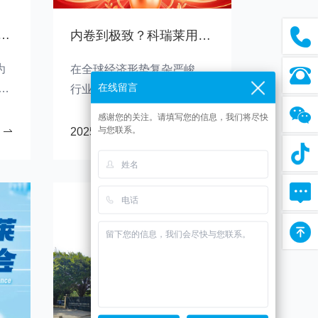
制造厂的创新技术与市场前景
内卷到极致？科瑞莱用106%增长给出答案：去年销冠上海伊凡诺提前半年超去年！
为
在全球经济形势复杂严峻，
在线留言
行业竞争空前激烈、极度内
室
卷的环境下，在去年高速增
感谢您的关注。请填写您的信息，我们将尽快
成
长的基础上，经集团总部确
与您联系。
2025-06-12
阅读详情
一
认的财务报表，截止到5月31
风
日，科瑞莱公司销售额比去
年同期增长了106%，其中去
创
年销冠上海伊凡诺公司超过
它
去年全年!
我