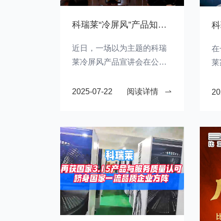
科瑞莱“冷屏风”产品知识宣讲顺利进行
近日，一场以为主题的科瑞
在
莱冷屏风产品宣讲会在公司
莱
总部激烈展开。销售精英齐
一
聚一堂，围绕冷屏风核心技
正
2025-07-22
阅读详情
20
术、应用场景及市场策略展
开角逐。