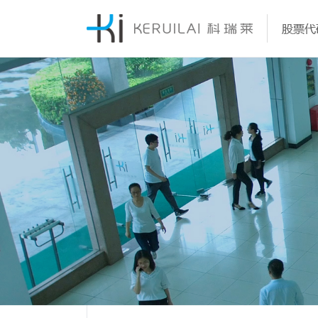
科瑞莱公司成立于2001年，经过近22年的积累，已
科瑞莱一直专注于蒸发式冷气机、冷风扇产品的研发
科瑞莱公司精心打造了一支由科技研发人才、生产管
科瑞莱公司现拥有国内先进的大型蒸发效率实验室、
科瑞莱的蒸发冷却技术也被行业高度认可，作为起草
大家的共同努力下，公司先后获得“广东省著名商标”,
功发展为一家集研发设计、生产加工、销售服务于一
产。科瑞莱研发生产的蒸发式降温产品实现了从300
才、营销人才组成的专业精英团队。
风压测定实验室、噪音测定实验室。
长、主要起草单位，科瑞莱公司参与了多项蒸发式冷
东省名牌产品”、“广东省优秀环保企业”、“高新技术
大型国际化外资企业。
CMH到100,000 CMH风量的全面覆盖，可以充分满
机、冷风扇国家行业标准的制定；并获得国内50多项
业”、“国家AAAA级标准化良好行业企业”等多个荣誉
户需求。
明、实用新型及外观专利。
号。
了解更多
了解更多
了解更多
了解更多
了解更多
了解更多