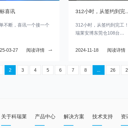
标喜讯
312小时，从签约到完工！科瑞莱安博东莞仓1
单不断，喜讯一个接一个
312小时，从签约到完工
瑞莱安博东莞仓108台
KD18B，不断创造行业奇
迹！
25-03-27
阅读详情
2024-11-18
阅读详情
2
3
4
5
6
7
8
...
26
2
关于科瑞莱
产品中心
解决方案
技术支持
资