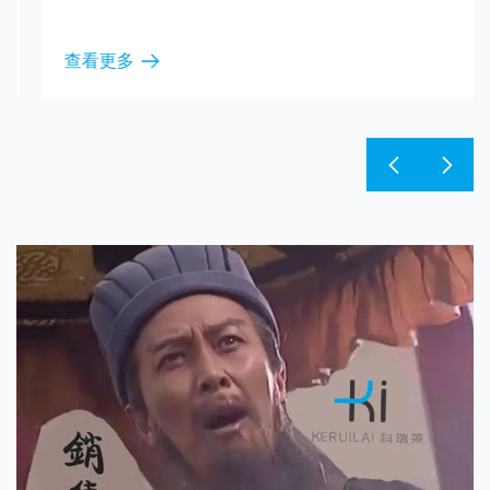
可。质量是企业之本、质量是企业的生命。把它作为
企业的生命来抓。一丝不苟、精益求精，始终保持优
查看更多
质高效，只有这样才能在激烈的竞争中立于不败之
地。