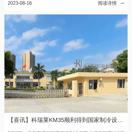
2023-08-16
阅读详情
团高效运行效率及背后默默付出的公司领导和项目组同
事们点赞
【喜讯】科瑞莱KM35顺利得到国家制冷设备质量检验中心权威认可