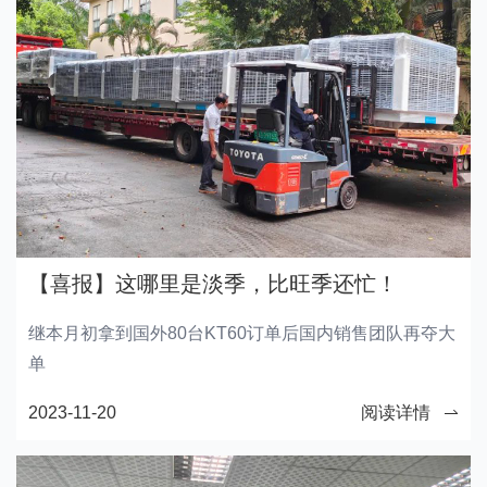
【喜报】这哪里是淡季，比旺季还忙！
继本月初拿到国外80台KT60订单后国内销售团队再夺大
单
2023-11-20
阅读详情