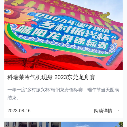
科瑞莱冷气机现身 2023东莞龙舟赛
一年一度“乡村振兴杯”端阳龙舟锦标赛，端午节当天圆满
结束。
2023-08-16
阅读详情