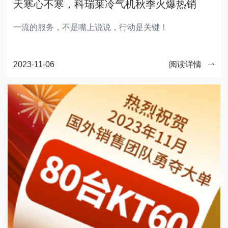
天寒心不寒，科瑞莱冷气机秋季火爆热销
一流的服务，不是嘴上说说，行动是关键！
2023-11-06
阅读详情