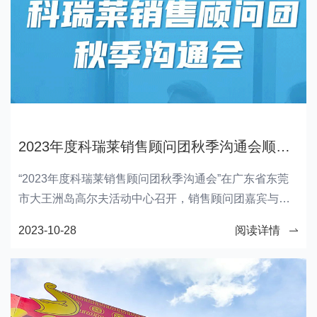
2023年度科瑞莱销售顾问团秋季沟通会顺利召开
“2023年度科瑞莱销售顾问团秋季沟通会”在广东省东莞
市大王洲岛高尔夫活动中心召开，销售顾问团嘉宾与科
瑞莱销售部同事参加了本次会议。
2023-10-28
阅读详情