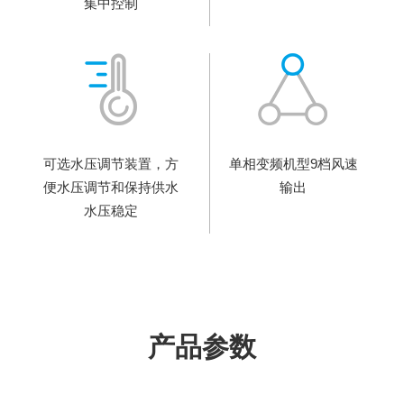
集中控制
可选⽔压调节装置，⽅
单相变频机型9档风速
便⽔压调节和保持供⽔
输出
⽔压稳定
产品参数