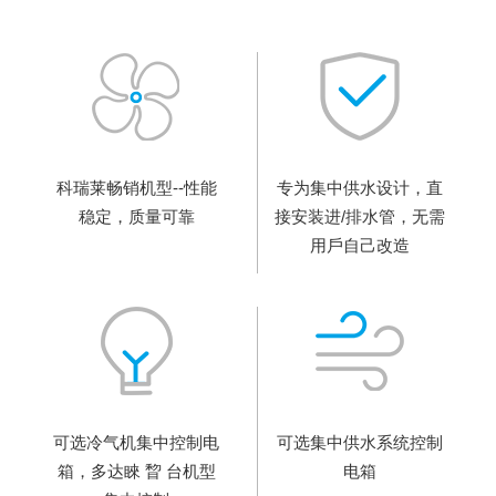
科瑞莱畅销机型--性能
专为集中供⽔设计，直
稳定，质量可靠
接安装进/排⽔管，⽆需
⽤⼾⾃⼰改造
可选冷⽓机集中控制电
可选集中供⽔系统控制
箱，多达睞 睝 台机型
电箱